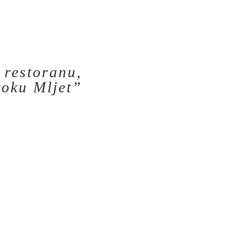
 restoranu,
toku Mljet”