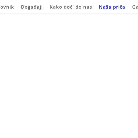
lovnik
Događaji
Kako doći do nas
Naša priča
Ga
Naša priča